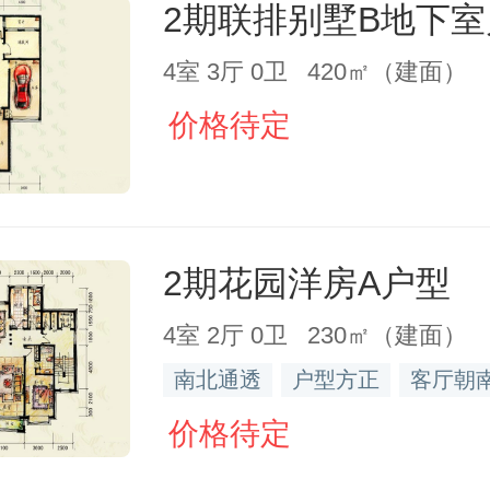
2期联排别墅B地下
4室 3厅 0卫 420㎡（建面）
价格待定
2期花园洋房A户型
4室 2厅 0卫 230㎡（建面）
南北通透
户型方正
客厅朝
价格待定