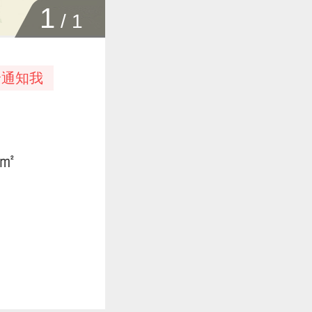
1
/
1
价通知我
0㎡