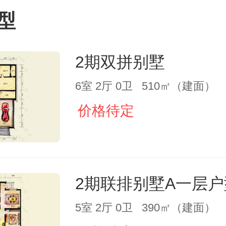
型
2期双拼别墅
6室 2厅 0卫 510㎡（建面）
价格待定
2期联排别墅A一层户
5室 2厅 0卫 390㎡（建面）