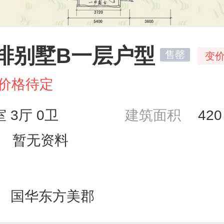
排别墅B一层户型
售罄
变
价格待定
室 3厅 0卫
建筑面积
42
暂无资料
国华东方美郡