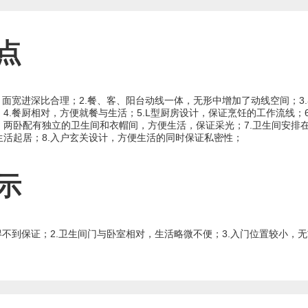
点
，面宽进深比合理；2.餐、客、阳台动线一体，无形中增加了动线空间；3
4.餐厨相对，方便就餐与生活；5.L型厨房设计，保证烹饪的工作流线；
，两卧配有独立的卫生间和衣帽间，方便生活，保证采光；7.卫生间安排
生活起居；8.入户玄关设计，方便生活的同时保证私密性；
示
得不到保证；2.卫生间门与卧室相对，生活略微不便；3.入门位置较小，