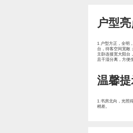
户型亮
1.户型方正，全明
台，待客空间宽敞；
主卧连接宽大阳台
且干湿分离，方便
温馨提
1.书房北向，光照
稍差。