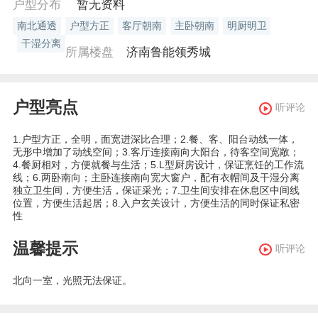
户型分布
暂无资料
南北通透
户型方正
客厅朝南
主卧朝南
明厨明卫
干湿分离
所属楼盘
济南鲁能领秀城
户型亮点
听评论
1.户型方正，全明，面宽进深比合理；2.餐、客、阳台动线一体，
无形中增加了动线空间；3.客厅连接南向大阳台，待客空间宽敞；
4.餐厨相对，方便就餐与生活；5.L型厨房设计，保证烹饪的工作流
线；6.两卧南向；主卧连接南向宽大窗户，配有衣帽间及干湿分离
独立卫生间，方便生活，保证采光；7.卫生间安排在休息区中间线
位置，方便生活起居；8.入户玄关设计，方便生活的同时保证私密
性
温馨提示
听评论
北向一室，光照无法保证。