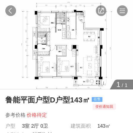
1
/
1
鲁能平面户型D户型143㎡
在售
变价通知我
参考价格
价格待定
户型
3室 2厅 0卫
建筑面积
143㎡