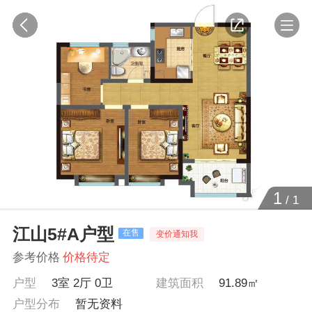
1
/
1
江山5#A户型
在售
变价通知我
参考价格
价格待定
户型
3室 2厅 0卫
建筑面积
91.89㎡
户型分布
暂无资料