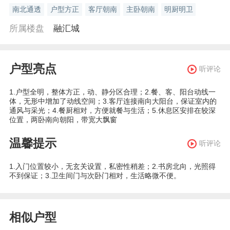
南北通透
户型方正
客厅朝南
主卧朝南
明厨明卫
所属楼盘
融汇城
户型亮点
听评论
1.户型全明，整体方正，动、静分区合理；2.餐、客、阳台动线一
体，无形中增加了动线空间；3.客厅连接南向大阳台，保证室内的
通风与采光；4.餐厨相对，方便就餐与生活；5.休息区安排在较深
位置，两卧南向朝阳，带宽大飘窗
温馨提示
听评论
1.入门位置较小，无玄关设置，私密性稍差；2.书房北向，光照得
不到保证；3.卫生间门与次卧门相对，生活略微不便。
相似户型