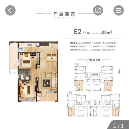
1
/
1