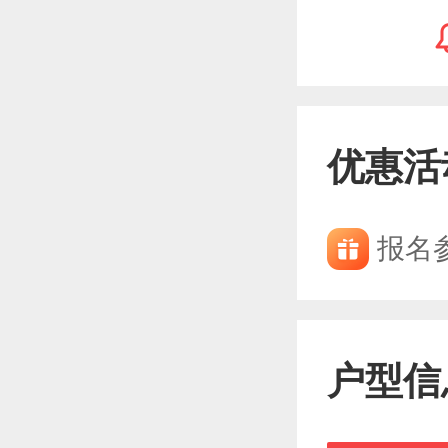
优惠活
报名
户型信