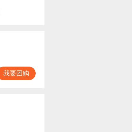
知
我要团购