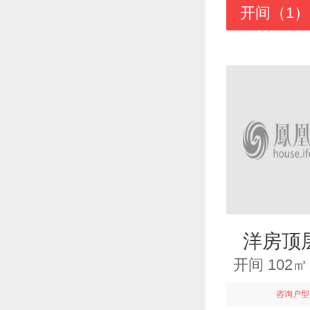
开间（1）
洋房顶
开间 102
咨询户型