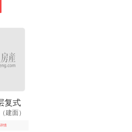
层复式
㎡（建面）
详情