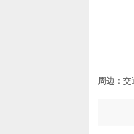
周边：
交