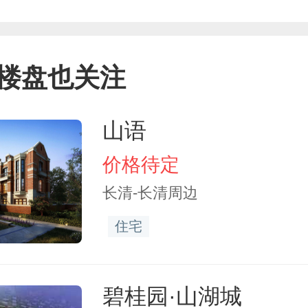
楼盘也关注
山语
价格待定
长清-长清周边
住宅
碧桂园·山湖城