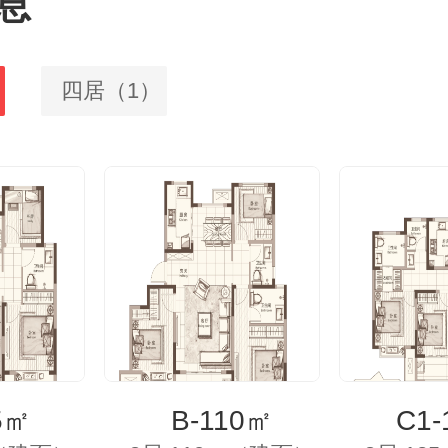
息
四居（1）
5㎡
B-110㎡
C1-