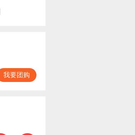
知
我要团购