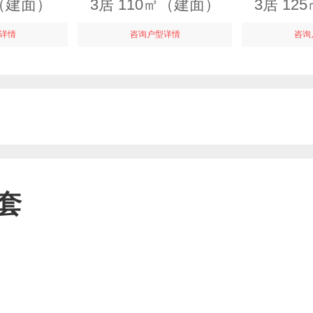
㎡（建面）
3居 110㎡（建面）
3居 1
详情
咨询户型详情
咨询
套