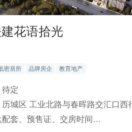
铁建花语拾光
低密居所
品牌房企
教育地产
 待定
 历城区 工业北路与春晖路交汇口西行2
楼盘配套、预售证、交房时间…