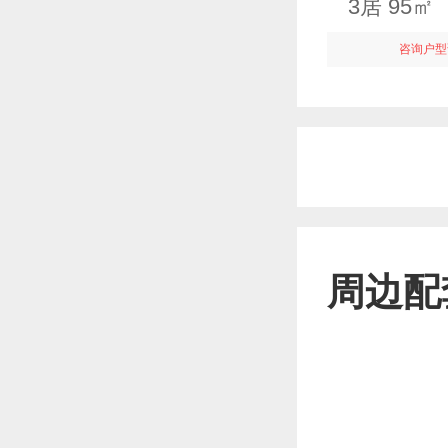
3居 95
咨询户型
周边配