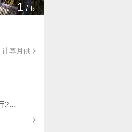
1
/
6
计算月供
...