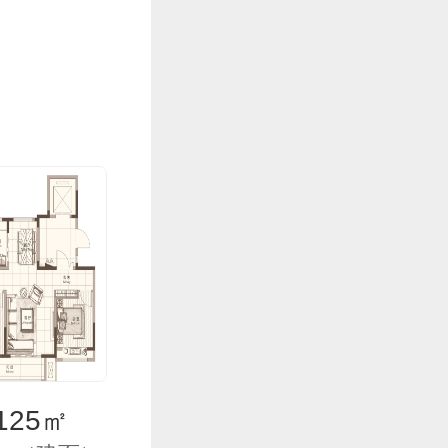
125㎡
C-125㎡