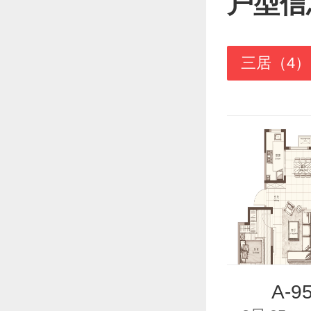
户型信
三居（4）
A-9